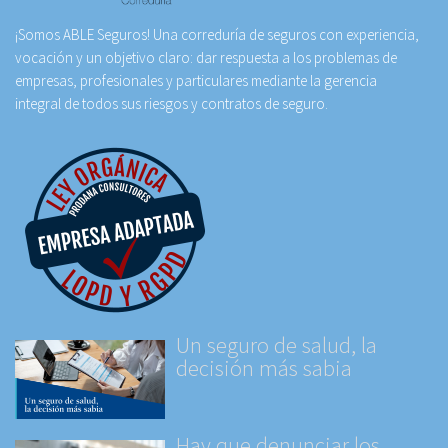
¡Somos ABLE Seguros! Una correduría de seguros con experiencia,
vocación y un objetivo claro: dar respuesta a los problemas de
empresas, profesionales y particulares mediante la gerencia
integral de todos sus riesgos y contratos de seguro.
Un seguro de salud, la
decisión más sabia
Hay que denunciar los