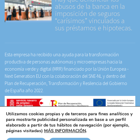
abusos de la banca en la
imposición de seguros
“carísimos” vinculados a
sus préstamos e hipotecas.
Esta empresa ha recibido una ayuda para la transformación
productiva de personas autónomas y microempresas hacia la
economía verde y digital (MRR) financiado por la Unión Europea -
Next Generation EU con la colaboración del SNE-NL y dentro del
Plan de Recuperación, Transformación y Resilencia del Gobierno
de España año 2022.
Utilizamos cookies propias y de terceros para fines analíticos y
Facebook
LinkedIn
para mostrarte publicidad personalizada en base a un perfil
elaborado a partir de tus hábitos de navegación (por ejemplo,
Aviso legal
Política de privacidad
Canal de denuncias
páginas visitadas)
MÁS INFORMACIÓN
.