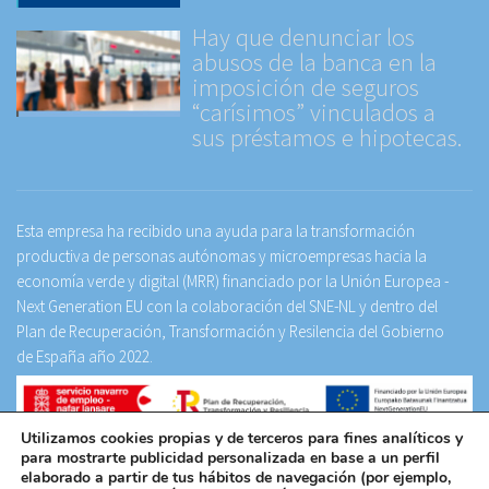
Hay que denunciar los
abusos de la banca en la
imposición de seguros
“carísimos” vinculados a
sus préstamos e hipotecas.
Esta empresa ha recibido una ayuda para la transformación
productiva de personas autónomas y microempresas hacia la
economía verde y digital (MRR) financiado por la Unión Europea -
Next Generation EU con la colaboración del SNE-NL y dentro del
Plan de Recuperación, Transformación y Resilencia del Gobierno
de España año 2022.
Utilizamos cookies propias y de terceros para fines analíticos y
Facebook
LinkedIn
para mostrarte publicidad personalizada en base a un perfil
elaborado a partir de tus hábitos de navegación (por ejemplo,