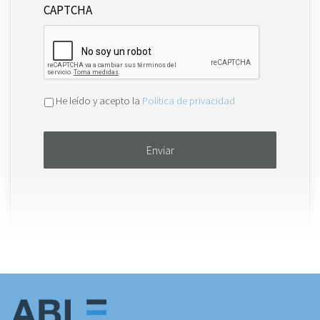
CAPTCHA
Aceptar
He leído y acepto la
Política de privacidad
política
de
privacidad
*