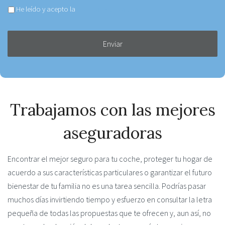
Aceptar
He leído y acepto la
Política de privacidad
política
de
privacidad
*
Trabajamos con las mejores
aseguradoras
Encontrar el mejor seguro para tu coche, proteger tu hogar de
acuerdo a sus características particulares o garantizar el futuro
bienestar de tu familia no es una tarea sencilla. Podrías pasar
muchos días invirtiendo tiempo y esfuerzo en consultar la letra
pequeña de todas las propuestas que te ofrecen y, aun así, no