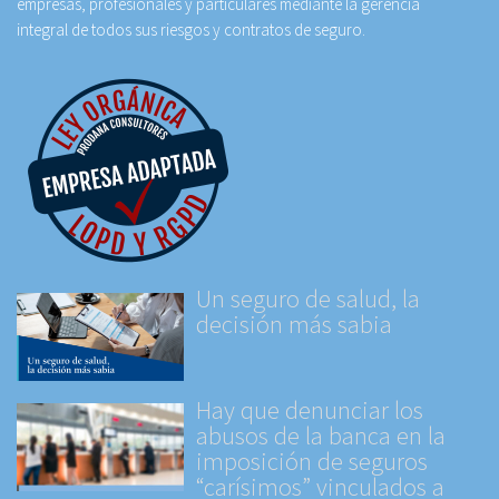
empresas, profesionales y particulares mediante la gerencia
integral de todos sus riesgos y contratos de seguro.
Un seguro de salud, la
decisión más sabia
Hay que denunciar los
abusos de la banca en la
imposición de seguros
“carísimos” vinculados a