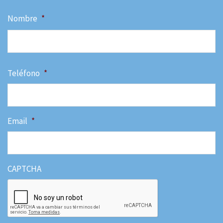
Nombre
*
N
Teléfono
*
Email
*
CAPTCHA