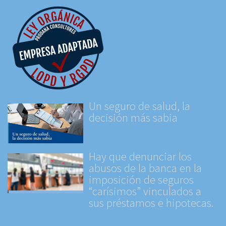
Un seguro de salud, la
decisión más sabia
Hay que denunciar los
abusos de la banca en la
imposición de seguros
“carísimos” vinculados a
sus préstamos e hipotecas.