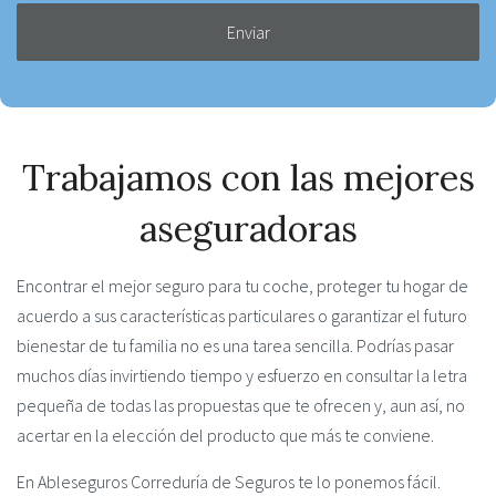
de
privacidad
*
Trabajamos con las mejores
aseguradoras
Encontrar el mejor seguro para tu coche, proteger tu hogar de
acuerdo a sus características particulares o garantizar el futuro
bienestar de tu familia no es una tarea sencilla. Podrías pasar
muchos días invirtiendo tiempo y esfuerzo en consultar la letra
pequeña de todas las propuestas que te ofrecen y, aun así, no
acertar en la elección del producto que más te conviene.
En Ableseguros Correduría de Seguros te lo ponemos fácil.