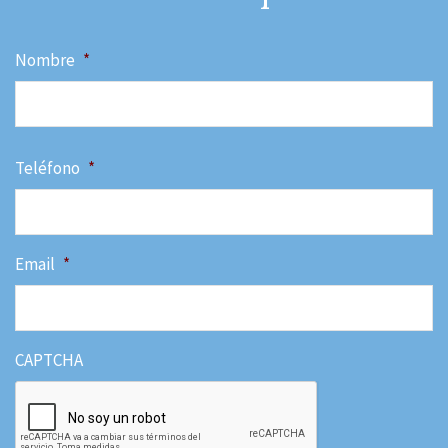
Nombre
*
N
Teléfono
*
Email
*
CAPTCHA