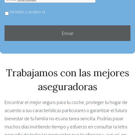
Aceptar
He leído y acepto la
Política de privacidad
política
de
privacidad
*
Trabajamos con las mejores
aseguradoras
Encontrar el mejor seguro para tu coche, proteger tu hogar de
acuerdo a sus características particulares o garantizar el futuro
bienestar de tu familia no es una tarea sencilla. Podrías pasar
muchos días invirtiendo tiempo y esfuerzo en consultar la letra
pequeña de todas las propuestas que te ofrecen y, aun así, no