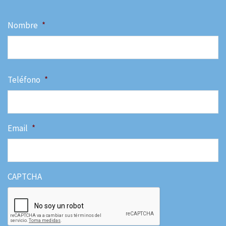
Nombre
*
N
Teléfono
*
Email
*
CAPTCHA