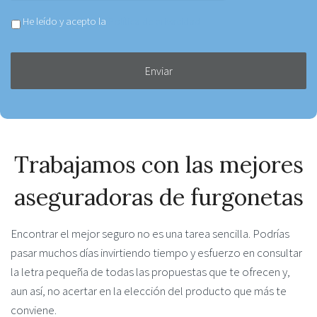
Aceptar
He leído y acepto la
Política de privacidad
política
de
privacidad
*
Trabajamos con las mejores
aseguradoras de furgonetas
Encontrar el mejor seguro no es una tarea sencilla. Podrías
pasar muchos días invirtiendo tiempo y esfuerzo en consultar
la letra pequeña de todas las propuestas que te ofrecen y,
aun así, no acertar en la elección del producto que más te
conviene.