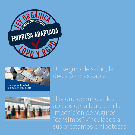
Un seguro de salud, la
decisión más sabia
Hay que denunciar los
abusos de la banca en la
imposición de seguros
“carísimos” vinculados a
sus préstamos e hipotecas.