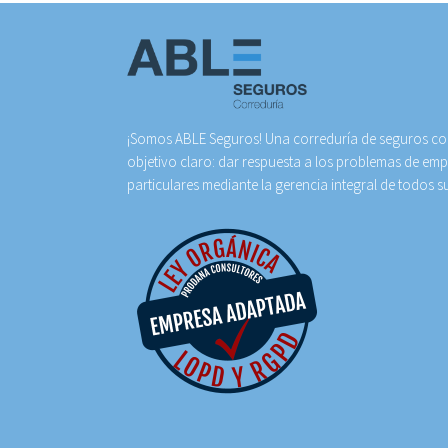
¡Somos ABLE Seguros! Una correduría de seguros con
objetivo claro: dar respuesta a los problemas de emp
particulares mediante la gerencia integral de todos s