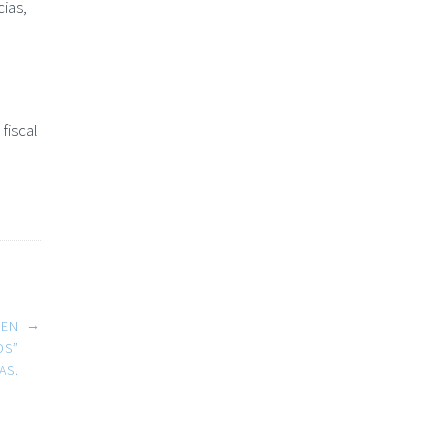
cias,
fiscal
→
 EN
OS”
AS.