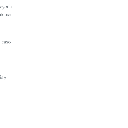
mayoría
lquier
n caso
s y