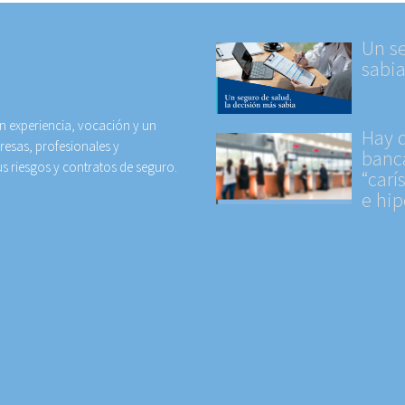
Un se
sabi
 experiencia, vocación y un
Hay q
resas, profesionales y
banc
us riesgos y contratos de seguro.
“carí
e hip