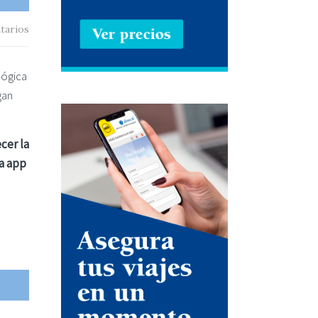
tarios
lógica
gan
cer la
ta app