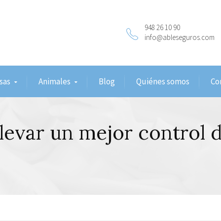
948 26 10 90
info@ableseguros.com
sas
Animales
Blog
Quiénes somos
Co
levar un mejor control 