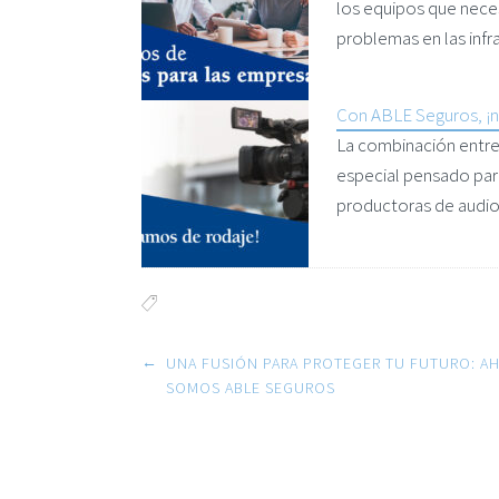
los equipos que necesi
problemas en las inf
Con ABLE Seguros, ¡n
La combinación entre 
especial pensado par
productoras de audio
Post navigation
←
UNA FUSIÓN PARA PROTEGER TU FUTURO: A
SOMOS ABLE SEGUROS